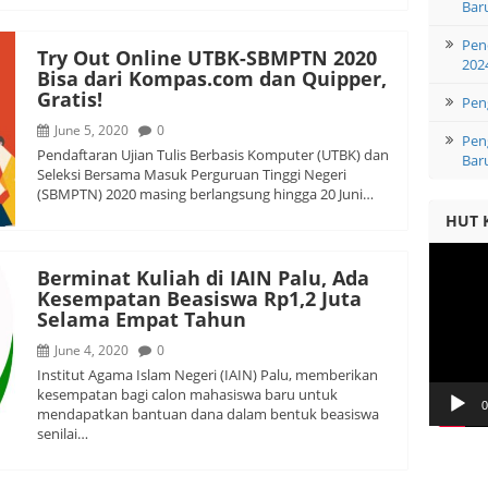
Bar
Pen
Try Out Online UTBK-SBMPTN 2020
202
Bisa dari Kompas.com dan Quipper,
Gratis!
Pen
June 5, 2020
0
Pen
Pendaftaran Ujian Tulis Berbasis Komputer (UTBK) dan
Bar
Seleksi Bersama Masuk Perguruan Tinggi Negeri
(SBMPTN) 2020 masing berlangsung hingga 20 Juni…
HUT 
Video
Player
Berminat Kuliah di IAIN Palu, Ada
Kesempatan Beasiswa Rp1,2 Juta
Selama Empat Tahun
June 4, 2020
0
Institut Agama Islam Negeri (IAIN) Palu, memberikan
kesempatan bagi calon mahasiswa baru untuk
0
mendapatkan bantuan dana dalam bentuk beasiswa
senilai…