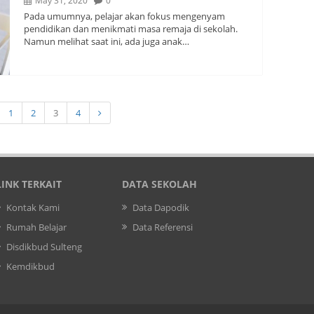
May 31, 2020
0
Pada umumnya, pelajar akan fokus mengenyam
pendidikan dan menikmati masa remaja di sekolah.
Namun melihat saat ini, ada juga anak…
1
2
3
4
LINK TERKAIT
DATA SEKOLAH
Kontak Kami
Data Dapodik
Rumah Belajar
Data Referensi
Disdikbud Sulteng
Kemdikbud