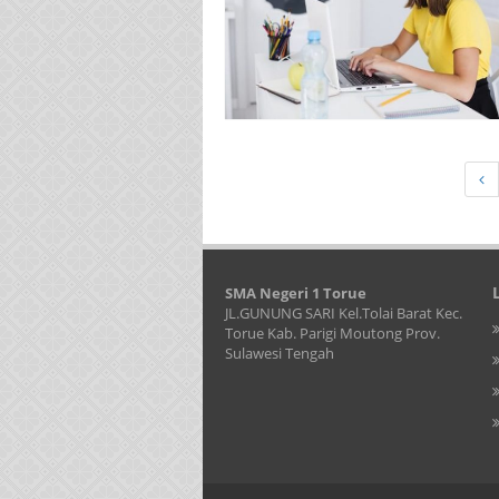
SMA Negeri 1 Torue
JL.GUNUNG SARI Kel.Tolai Barat Kec.
Torue Kab. Parigi Moutong Prov.
Sulawesi Tengah