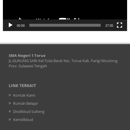
00:00
27:05
SMA Negeri 1 Torue
JL.GUNUNG SARI Kel.Tolai Barat Kec. Torue Kab. Parigi Moutong
Prov. Sulawesi Tengah
LINK TERKAIT
Kontak Kami
Rumah Belajar
Disdikbud Sulteng
Kemdikbud