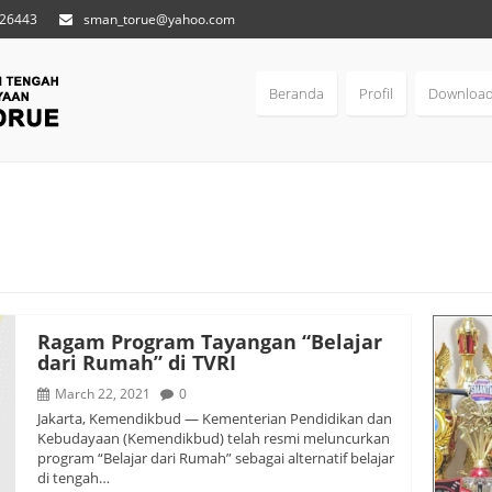
 26443
sman_torue@yahoo.com
Beranda
Profil
Downloa
Ragam Program Tayangan “Belajar
dari Rumah” di TVRI
March 22, 2021
0
Jakarta, Kemendikbud — Kementerian Pendidikan dan
Kebudayaan (Kemendikbud) telah resmi meluncurkan
program “Belajar dari Rumah” sebagai alternatif belajar
di tengah…