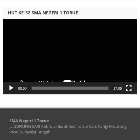
HUT KE-32 SMA NEGERI 1 TORUE
Video
Player
00:00
27:05
SMA Negeri 1 Torue
JL.GUNUNG SARI Kel.Tolai Barat Kec. Torue Kab. Parigi Moutong
Prov. Sulawesi Tengah