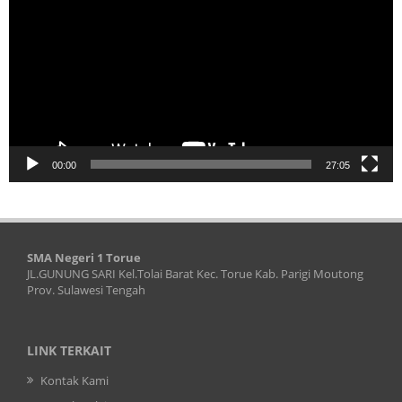
00:00
27:05
SMA Negeri 1 Torue
JL.GUNUNG SARI Kel.Tolai Barat Kec. Torue Kab. Parigi Moutong
Prov. Sulawesi Tengah
LINK TERKAIT
Kontak Kami