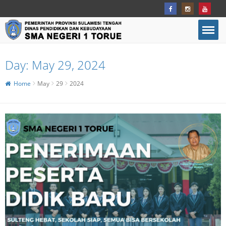
Day:
May 29, 2024
Home
May
29
2024