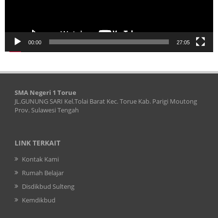
00:00
27:05
SMA Negeri 1 Torue
JL.GUNUNG SARI Kel.Tolai Barat Kec. Torue Kab. Parigi Moutong
Prov. Sulawesi Tengah
LINK TERKAIT
Kontak Kami
Rumah Belajar
Disdikbud Sulteng
Kemdikbud