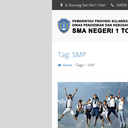
Jl. Gunung Sari No.1 Tolai
(0450)
Tag:
SMP
Home
Tags
SMP