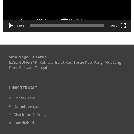
00:00
27:05
SMA Negeri 1 Torue
JL.GUNUNG SARI Kel.Tolai Barat Kec. Torue Kab. Parigi Moutong
Prov. Sulawesi Tengah
LINK TERKAIT
Kontak Kami
Rumah Belajar
Disdikbud Sulteng
Kemdikbud