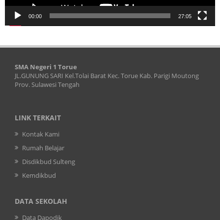
00:00
27:05
SMA Negeri 1 Torue
JL.GUNUNG SARI Kel.Tolai Barat Kec. Torue Kab. Parigi Moutong
Prov. Sulawesi Tengah
LINK TERKAIT
Kontak Kami
Rumah Belajar
Disdikbud Sulteng
Kemdikbud
DATA SEKOLAH
Data Dapodik