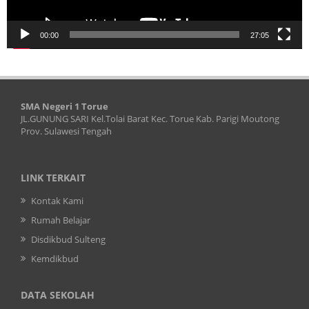
00:00
27:05
SMA Negeri 1 Torue
JL.GUNUNG SARI Kel.Tolai Barat Kec. Torue Kab. Parigi Moutong
Prov. Sulawesi Tengah
LINK TERKAIT
Kontak Kami
Rumah Belajar
Disdikbud Sulteng
Kemdikbud
DATA SEKOLAH