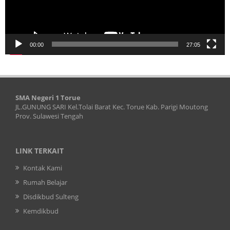
00:00
27:05
SMA Negeri 1 Torue
JL.GUNUNG SARI Kel.Tolai Barat Kec. Torue Kab. Parigi Moutong
Prov. Sulawesi Tengah
LINK TERKAIT
Kontak Kami
Rumah Belajar
Disdikbud Sulteng
Kemdikbud