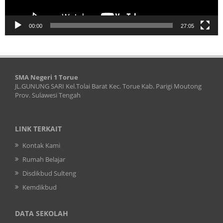
00:00
27:05
SMA Negeri 1 Torue
JL.GUNUNG SARI Kel.Tolai Barat Kec. Torue Kab. Parigi Moutong
Prov. Sulawesi Tengah
LINK TERKAIT
Kontak Kami
Rumah Belajar
Disdikbud Sulteng
Kemdikbud
DATA SEKOLAH