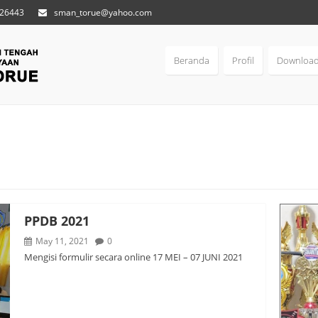
 26443
sman_torue@yahoo.com
Beranda
Profil
Downloa
PPDB 2021
May 11, 2021
0
Mengisi formulir secara online 17 MEI – 07 JUNI 2021