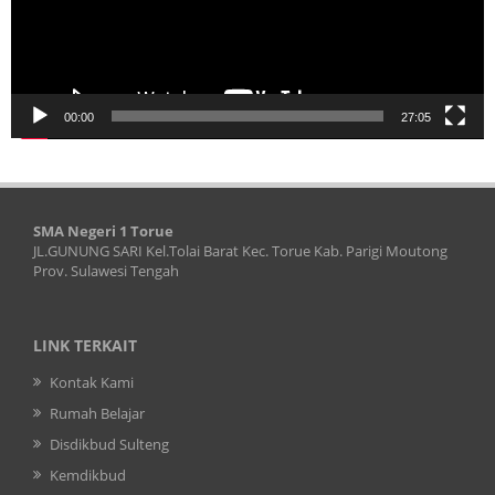
00:00
27:05
SMA Negeri 1 Torue
JL.GUNUNG SARI Kel.Tolai Barat Kec. Torue Kab. Parigi Moutong
Prov. Sulawesi Tengah
LINK TERKAIT
Kontak Kami
Rumah Belajar
Disdikbud Sulteng
Kemdikbud