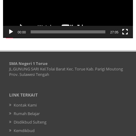
00:00
27:05
SMA Negeri 1 Torue
JL.GUNUNG SARI Kel.Tolai Barat Kec. Torue Kab. Parigi Moutong
Prov. Sulawesi Tengah
LINK TERKAIT
Kontak Kami
Rumah Belajar
Disdikbud Sulteng
Kemdikbud